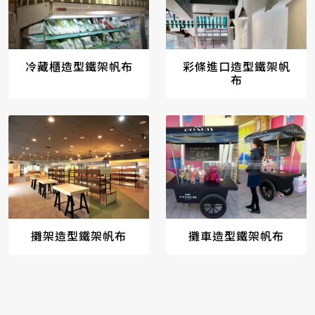
冷藏櫃造型鐵架帆布
彩條進口造型鐵架帆
布
攤架造型鐵架帆布
攤車造型鐵架帆布